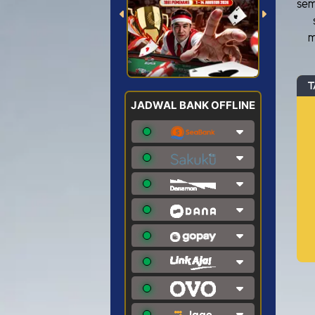
sem
m
T
JADWAL BANK OFFLINE