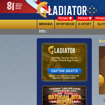
PROMO
PROMO
PROMO
PROM
BERANDA
SPORTBOOK
E-SPORT
SLO
Info :
Be